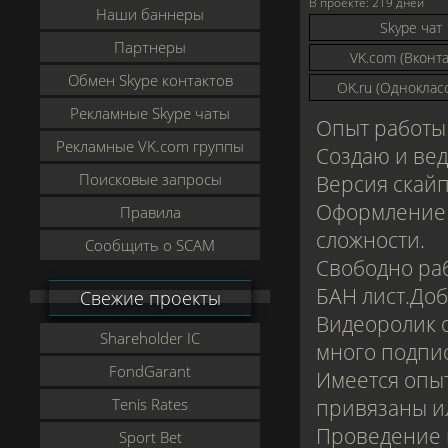
В проекте:
219 дней
Наши баннеры
Skype чат
Партнеры
VK.com (Вконта
Обмен Skype контактов
OK.ru (Одноклас
Рекламные Skype чаты
Опыт работы 
Рекламные VK.com группы
Создаю и вед
Поисковые запросы
Версия скайп
Оформление 
Правила
сложности.
Сообщить о SCAM
Свободно раб
БАН лист.Доб
Свежие проекты
Видеоролик о
Shareholder IC
много подпи
FondGarant
Имеется опыт
Tenis Rates
привязаны и
Проведение 
Sport Bet