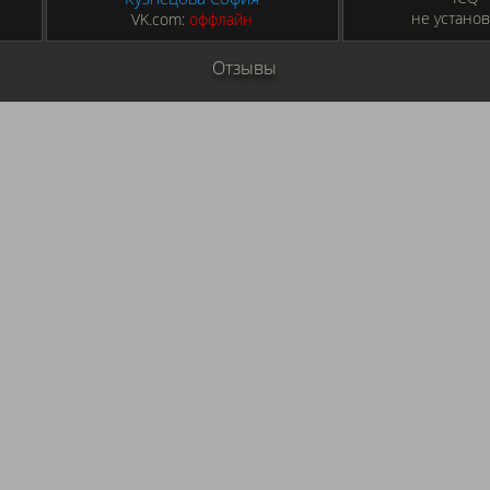
не установ
VK.com:
оффлайн
Отзывы