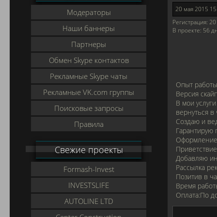
20 мая 2015 15
Модераторы
Регистрация:
20 
Наши баннеры
В проекте:
56 д
Партнеры
Обмен Skype контактов
Рекламные Skype чаты
Опыт работы 
Рекламные VK.com группы
Версия скайп
В мои услуг
Поисковые запросы
вернуться в ч
Создаю и ве
Правила
Гарантирую п
Оформление 
Свежие проекты
Приветствие 
Добавляю ин
Рассылка рек
Formash-Invest
Позитив в ч
INVESTSLIFE
Время работ
Оплата:По д
AUTOLINE LTD
Center Construction