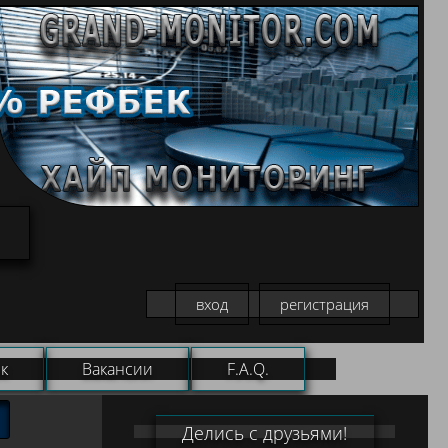
вход
регистрация
к
Вакансии
F.A.Q.
Делись с друзьями!