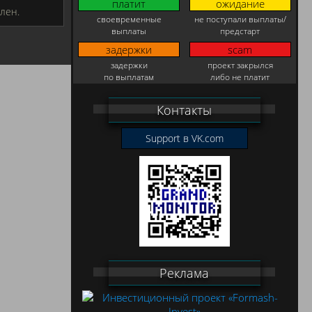
платит
ожидание
лен.
своевременные
не поступали выплаты/
выплаты
предстарт
задержки
scam
задержки
проект закрылся
по выплатам
либо не платит
Контакты
Support в VK.com
Реклама