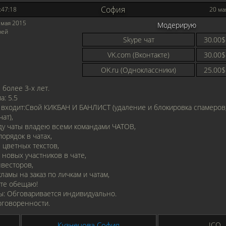
София
:47:18
20 ма
мая 2015
Модерирую
ней
Skype чат
30.00$
VK.com (Вконтакте)
30.00$
OK.ru (Одноклассники)
25.00$
более 3-х лет.
а: 5.5
и входит:Свой КИКБАН И БАНЛИСТ (удаление и блокировка спамеров,
ат),
ду чаты владею всеми командами ЧАТОВ,
орядок в чатах,
цветных текстов,
новых участников в чате,
весторов,
ламы на заказ по личкам и чатам,
ате обещаю!
ы: Обговаривается индивидуально.
оговоренности.
Кузнецова София
ICQ