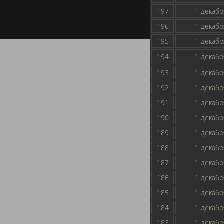
197
1 декабр
196
1 декабр
195
1 декабр
194
1 декабр
193
1 декабр
192
1 декабр
191
1 декабр
190
1 декабр
189
1 декабр
188
1 декабр
187
1 декабр
186
1 декабр
185
1 декабр
184
1 декабр
183
1 декабр