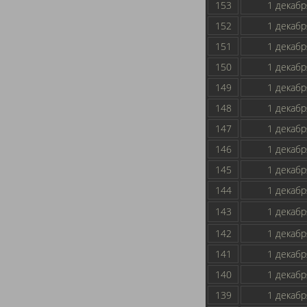
153
1 декабр
152
1 декабр
151
1 декабр
150
1 декабр
149
1 декабр
148
1 декабр
147
1 декабр
146
1 декабр
145
1 декабр
144
1 декабр
143
1 декабр
142
1 декабр
141
1 декабр
140
1 декабр
139
1 декабр