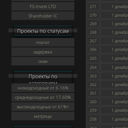
FS-Invest LTD
271
1 декабр
270
1 декабр
Shareholder IC
269
1 декабр
Проекты по статусам
268
1 декабр
267
1 декабр
платит
266
1 декабр
задержки
265
1 декабр
скам
264
1 декабр
Проекты по
263
1 декабр
категориям
262
1 декабр
низкодоходные от 6-16%
261
1 декабр
среднедоходные от 17-60%
260
1 декабр
высокодоходные от 61%+
259
1 декабр
матрицы
258
1 декабр