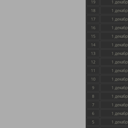
19
1 декабр
18
1 декабр
17
1 декабр
16
1 декабр
15
1 декабр
14
1 декабр
13
1 декабр
12
1 декабр
11
1 декабр
10
1 декабр
9
1 декабр
8
1 декабр
7
1 декабр
6
1 декабр
5
1 декабр