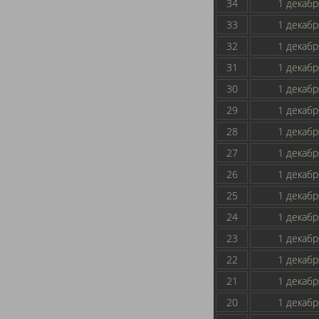
34
1 декабр
33
1 декабр
32
1 декабр
31
1 декабр
30
1 декабр
29
1 декабр
28
1 декабр
27
1 декабр
26
1 декабр
25
1 декабр
24
1 декабр
23
1 декабр
22
1 декабр
21
1 декабр
20
1 декабр