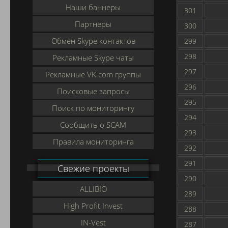
Наши баннеры
301
Партнеры
300
Обмен Skype контактов
299
298
Рекламные Skype чаты
297
Рекламные VK.com группы
296
Поисковые запросы
295
Поиск по мониторингу
294
Сообщить о SCAM
293
Правила мониторинга
292
291
Свежие проекты
290
ALLIBIO
289
High Profit Invest
288
IN-Vest
287