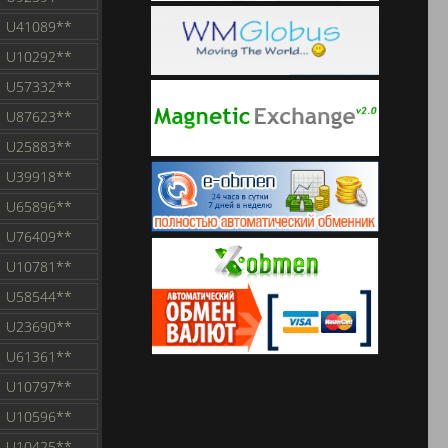
U41089**
U10292**
U57332**
U87623**
U25883**
U39918**
U65896**
U76409**
U10781**
U58544**
U23690**
U61361**
U10797**
U10596**
U10425**