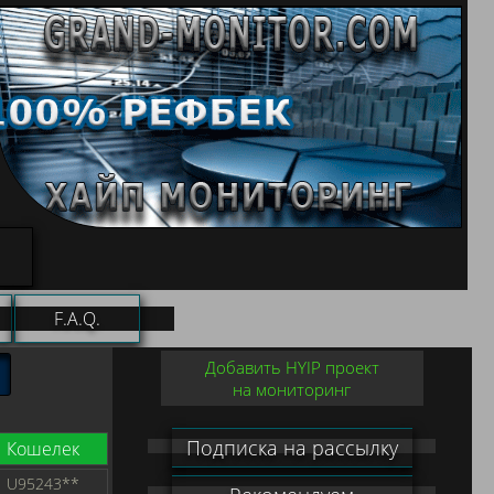
F.A.Q.
Добавить HYIP проект
на мониторинг
Подписка на рассылку
Кошелек
U95243**