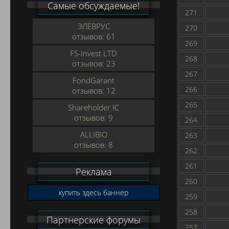
Самые обсуждаемые!
271
ЭЛЕВРУС
270
отзывов: 61
269
FS-Invest LTD
268
отзывов: 23
267
FondGarant
266
отзывов: 12
265
Shareholder IC
отзывов: 9
264
ALLIBIO
263
отзывов: 8
262
261
Реклама
260
купить здесь баннер
259
258
Партнерские форумы
257