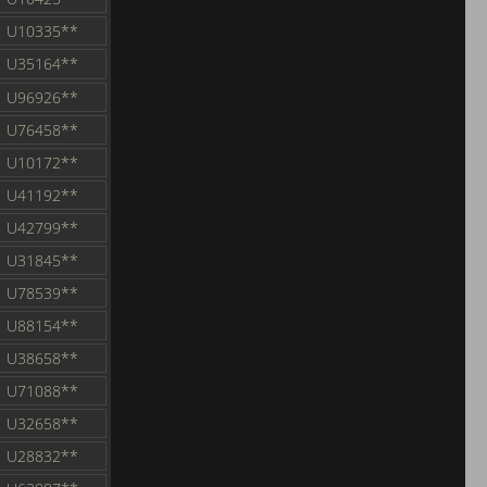
U10335**
U35164**
U96926**
U76458**
U10172**
U41192**
U42799**
U31845**
U78539**
U88154**
U38658**
U71088**
U32658**
U28832**