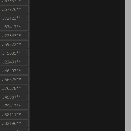
U63887**
U57976**
U72123**
U87417**
U22843**
U59622**
U15035**
U22431**
U46497**
U56675**
U76378**
U45987**
U79412**
U58111**
U32196**