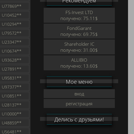
Рекомендуем
U77869**
FS-Invest LTD
U10452**
получено: 75.11$
U10294**
FondGarant
U79572**
получено: 69.75$
U23347**
Shareholder IC
получено: 31.00$
U10674**
ALLIBIO
U93628**
получено: 13.60$
U27891**
U95831**
Мое меню
U97377**
вход
U10851**
регистрация
U28137**
U10000**
Делись с друзьями!
U48859**
U56481**