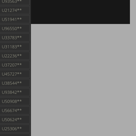
U93563**
U21274**
U51941**
U96550**
U33783**
U31183**
U22236**
U37207**
U45727**
U38544**
U93842**
U50908**
U56674**
U50624**
U25306**