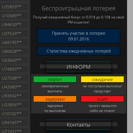
U35893**
Беспроигрышная лотерея
U10589**
Получай ежедневный бонус от 0.01$ до 0.10$ на свой
PM кошелек!
U94630**
Принять участие в лотерее
U37524**
09.01.2016
U68195**
Статистика ежедневных лотерей
U86828**
U63669**
ИНФОРМ
U74893**
U27208**
платит
ожидание
своевременные
не поступали выплаты/
U42680**
выплаты
предстарт
U93942**
задержки
scam
U32856**
задержки
проект закрылся
по выплатам
либо не платит
U10102**
U94165**
Контакты
U71031**