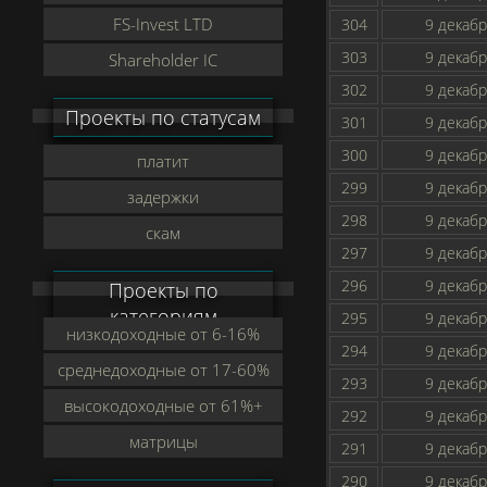
FS-Invest LTD
304
9 декабр
303
9 декабр
Shareholder IC
302
9 декабр
Проекты по статусам
301
9 декабр
300
9 декабр
платит
299
9 декабр
задержки
298
9 декабр
скам
297
9 декабр
296
9 декабр
Проекты по
категориям
295
9 декабр
низкодоходные от 6-16%
294
9 декабр
среднедоходные от 17-60%
293
9 декабр
высокодоходные от 61%+
292
9 декабр
матрицы
291
9 декабр
290
9 декабр