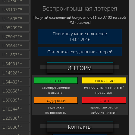
U10330**
Беспроигрышная лотерея
U69107**
Получай ежедневный бонус от 0.01$ до 0.10$ на свой
U41605**
PM кошелек!
U95209**
Принять участие в лотерее
U75042**
18.01.2016
U99644**
Статистика ежедневных лотерей
U11853**
U54931**
ИНФОРМ
U14528**
платит
ожидание
U54432**
своевременные
не поступали выплаты/
U32658**
выплаты
предстарт
U89609**
задержки
scam
задержки
проект закрылся
U10344**
по выплатам
либо не платит
U23908**
Контакты
U15806**