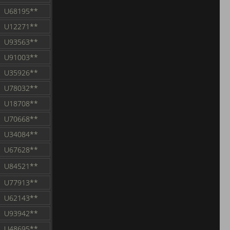
U68195**
U12271**
U93563**
U91003**
U35926**
U78032**
U18708**
U70668**
U34084**
U67628**
U84521**
U77913**
U62143**
U93942**
U48695**