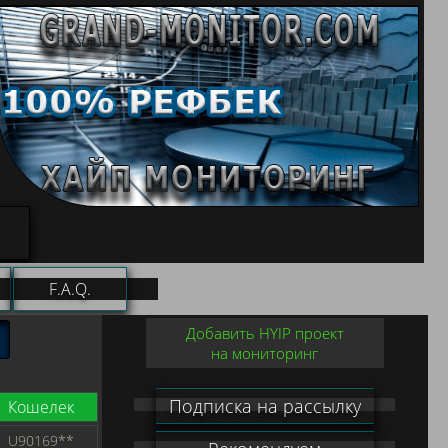
F.A.Q.
Добавить HYIP проект
на мониторинг
Подписка на рассылку
Кошелек
U90169**