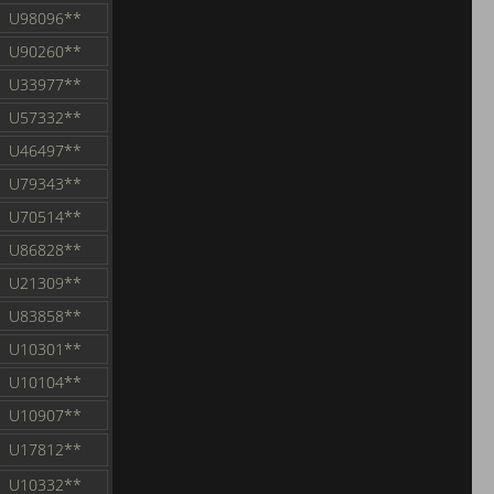
U98096**
U90260**
U33977**
U57332**
U46497**
U79343**
U70514**
U86828**
U21309**
U83858**
U10301**
U10104**
U10907**
U17812**
U10332**