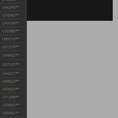
U66245**
U74360**
U49104**
U32386**
U90710**
U21274**
U94662**
U57325**
U44221**
U88023**
U97833**
U71298**
U29902**
U90402**