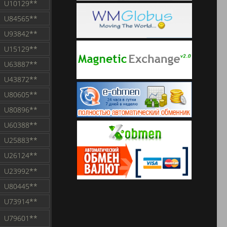
U10129**
U84565**
U93842**
U15129**
U63887**
U43872**
U80605**
U80896**
U60388**
U25883**
U26124**
U23992**
U80445**
U73914**
U79601**