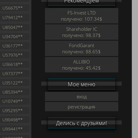
Рекомендуем
U56675**
FS-Invest LTD
U79412**
получено: 107.34$
U85047**
Shareholder IC
получено: 98.37$
U34704**
FondGarant
U36177**
получено: 88.65$
U57976**
ALLIBIO
U36618**
получено: 45.42$
U97377**
U35122**
Мое меню
U85394**
вход
U10749**
регистрация
U95295**
U90498**
Делись с друзьями!
U99441**