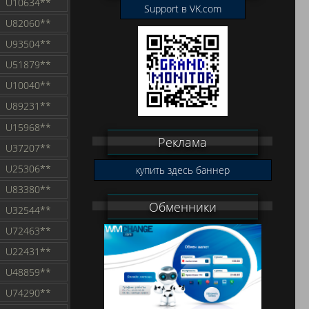
U10634**
Support в VK.com
U82060**
U93504**
U51879**
U10040**
U89231**
U15968**
Реклама
U37207**
U25306**
купить здесь баннер
U83380**
Обменники
U32544**
U72463**
U22431**
U48859**
U74290**