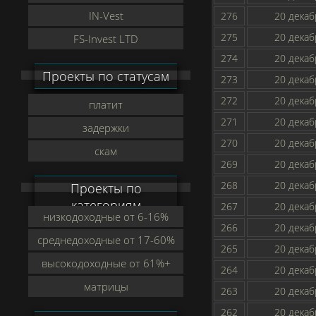
IN-Vest
276
20 декаб
275
20 декаб
FS-Invest LTD
274
20 декаб
Проекты по статусам
273
20 декаб
272
20 декаб
платит
271
20 декаб
задержки
270
20 декаб
скам
269
20 декаб
268
20 декаб
Проекты по
категориям
267
20 декаб
низкодоходные от 6-16%
266
20 декаб
среднедоходные от 17-60%
265
20 декаб
высокодоходные от 61%+
264
20 декаб
матрицы
263
20 декаб
262
20 декаб