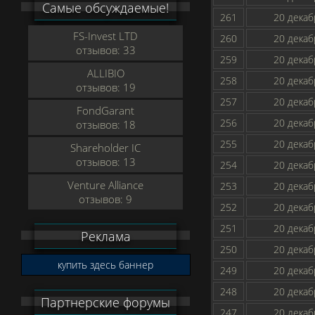
Самые обсуждаемые!
261
20 декаб
FS-Invest LTD
260
20 декаб
отзывов: 33
259
20 декаб
ALLIBIO
258
20 декаб
отзывов: 19
257
20 декаб
FondGarant
256
20 декаб
отзывов: 18
255
20 декаб
Shareholder IC
отзывов: 13
254
20 декаб
Venture Alliance
253
20 декаб
отзывов: 9
252
20 декаб
251
20 декаб
Реклама
250
20 декаб
купить здесь баннер
249
20 декаб
248
20 декаб
Партнерские форумы
247
20 декаб