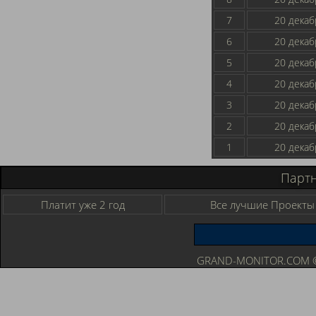
7
20 декаб
6
20 декаб
5
20 декаб
4
20 декаб
3
20 декаб
2
20 декаб
1
20 декаб
Парт
Платит уже 2 год
Все лучшие Проекты
GRAND-MONITOR.COM © 2