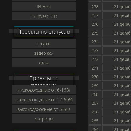
IN-Vest
278
21 декаб
277
21 декаб
FS-Invest LTD
276
21 декаб
Проекты по статусам
275
21 декаб
274
21 декаб
платит
273
21 декаб
задержки
272
21 декаб
скам
271
21 декаб
270
21 декаб
Проекты по
категориям
269
21 декаб
низкодоходные от 6-16%
268
21 декаб
среднедоходные от 17-60%
267
21 декаб
высокодоходные от 61%+
266
21 декаб
матрицы
265
21 декаб
264
21 декаб