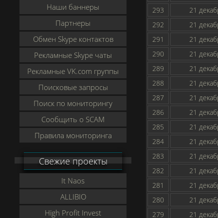
Наши баннеры
293
21 декаб
Партнеры
292
21 декаб
Обмен Skype контактов
291
21 декаб
290
21 декаб
Рекламные Skype чаты
289
21 декаб
Рекламные VK.com группы
288
21 декаб
Поисковые запросы
287
21 декаб
Поиск по мониторингу
286
21 декаб
Сообщить о SCAM
285
21 декаб
Правила мониторинга
284
21 декаб
283
21 декаб
Свежие проекты
282
21 декаб
It Naos
281
21 декаб
ALLIBIO
280
21 декаб
High Profit Invest
279
21 декаб