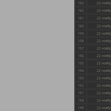
163
22 ноябр
162
22 ноябр
161
22 ноябр
160
22 ноябр
159
22 ноябр
158
22 ноябр
157
22 ноябр
156
22 ноябр
155
22 ноябр
154
22 ноябр
153
22 ноябр
152
22 ноябр
151
22 ноябр
150
22 ноябр
149
22 ноябр