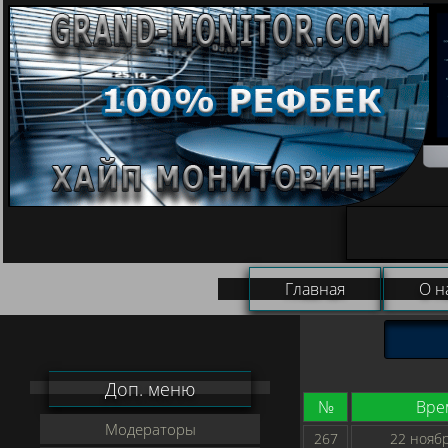
Главная
О н
Доп. меню
№
Вре
Модераторы
267
22 ноябр