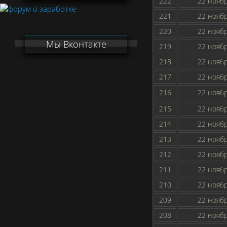
222
22 ноябр
221
22 ноябр
220
22 ноябр
Мы Вконтакте
219
22 ноябр
218
22 ноябр
217
22 ноябр
216
22 ноябр
215
22 ноябр
214
22 ноябр
213
22 ноябр
212
22 ноябр
211
22 ноябр
210
22 ноябр
209
22 ноябр
208
22 ноябр