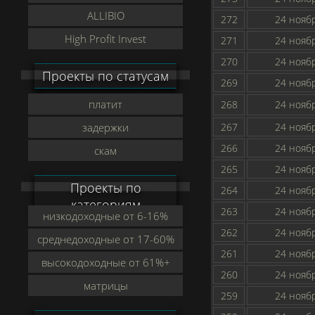
ALLIBIO
272
24 ноябр
High Profit Invest
271
24 ноябр
270
24 ноябр
Проекты по статусам
269
24 ноябр
платит
268
24 ноябр
задержки
267
24 ноябр
266
24 ноябр
скам
265
24 ноябр
Проекты по
264
24 ноябр
категориям
263
24 ноябр
низкодоходные от 6-16%
262
24 ноябр
среднедоходные от 17-60%
261
24 ноябр
высокодоходные от 61%+
260
24 ноябр
матрицы
259
24 ноябр