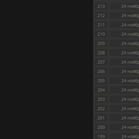
213
24 ноябр
212
24 ноябр
211
24 ноябр
210
24 ноябр
209
24 ноябр
208
24 ноябр
207
24 ноябр
206
24 ноябр
205
24 ноябр
204
24 ноябр
203
24 ноябр
202
24 ноябр
201
24 ноябр
200
24 ноябр
199
24 ноябр