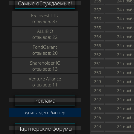
258
24 ноябр
Самые обсуждаемые!
257
24 ноябр
FS-Invest LTD
256
24 ноябр
отзывов: 37
255
24 ноябр
ALLIBIO
254
24 ноябр
отзывов: 22
253
24 ноябр
FondGarant
отзывов: 20
252
24 ноябр
Shareholder IC
251
24 ноябр
отзывов: 13
250
24 ноябр
Venture Alliance
249
24 ноябр
отзывов: 11
248
24 ноябр
247
24 ноябр
Реклама
246
24 ноябр
купить здесь баннер
245
24 ноябр
244
24 ноябр
Партнерские форумы