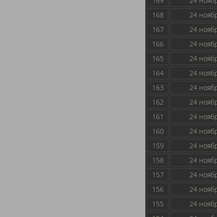
169
24 ноябр
168
24 ноябр
167
24 ноябр
166
24 ноябр
165
24 ноябр
164
24 ноябр
163
24 ноябр
162
24 ноябр
161
24 ноябр
160
24 ноябр
159
24 ноябр
158
24 ноябр
157
24 ноябр
156
24 ноябр
155
24 ноябр