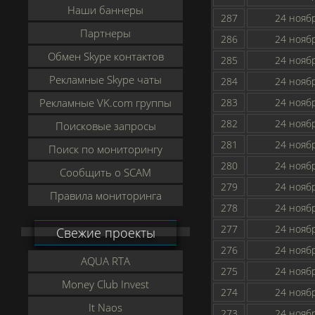
Наши баннеры
287
24 ноябр
Партнеры
286
24 ноябр
Обмен Skype контактов
285
24 ноябр
Рекламные Skype чаты
284
24 ноябр
Рекламные VK.com группы
283
24 ноябр
282
24 ноябр
Поисковые запросы
281
24 ноябр
Поиск по мониторингу
280
24 ноябр
Сообщить о SCAM
279
24 ноябр
Правила мониторинга
278
24 ноябр
277
24 ноябр
Свежие проекты
276
24 ноябр
AQUA RTA
275
24 ноябр
Money Club Invest
274
24 ноябр
It Naos
273
24 ноябр