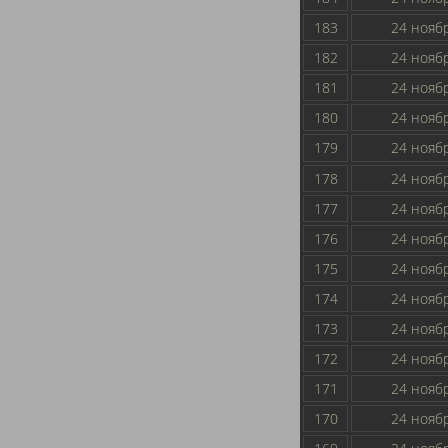
183
24 ноябр
182
24 ноябр
181
24 ноябр
180
24 ноябр
179
24 ноябр
178
24 ноябр
177
24 ноябр
176
24 ноябр
175
24 ноябр
174
24 ноябр
173
24 ноябр
172
24 ноябр
171
24 ноябр
170
24 ноябр