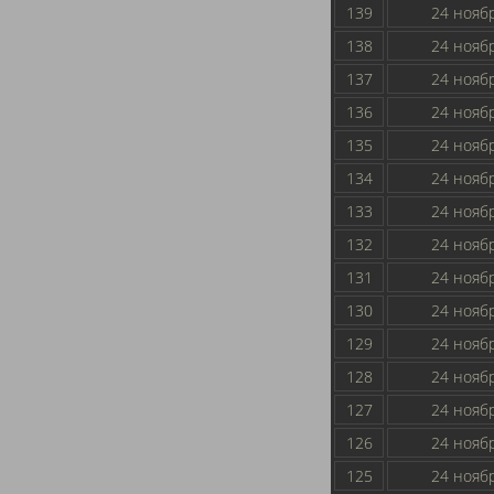
139
24 ноябр
138
24 ноябр
137
24 ноябр
136
24 ноябр
135
24 ноябр
134
24 ноябр
133
24 ноябр
132
24 ноябр
131
24 ноябр
130
24 ноябр
129
24 ноябр
128
24 ноябр
127
24 ноябр
126
24 ноябр
125
24 ноябр