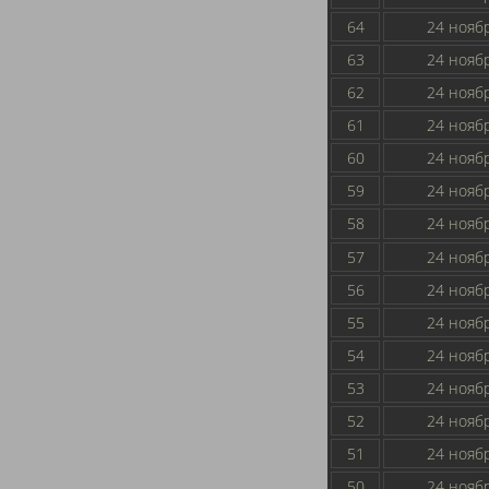
64
24 ноябр
63
24 ноябр
62
24 ноябр
61
24 ноябр
60
24 ноябр
59
24 ноябр
58
24 ноябр
57
24 ноябр
56
24 ноябр
55
24 ноябр
54
24 ноябр
53
24 ноябр
52
24 ноябр
51
24 ноябр
50
24 ноябр