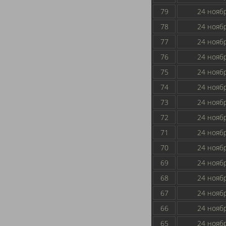
79
24 ноябр
78
24 ноябр
77
24 ноябр
76
24 ноябр
75
24 ноябр
74
24 ноябр
73
24 ноябр
72
24 ноябр
71
24 ноябр
70
24 ноябр
69
24 ноябр
68
24 ноябр
67
24 ноябр
66
24 ноябр
65
24 ноябр