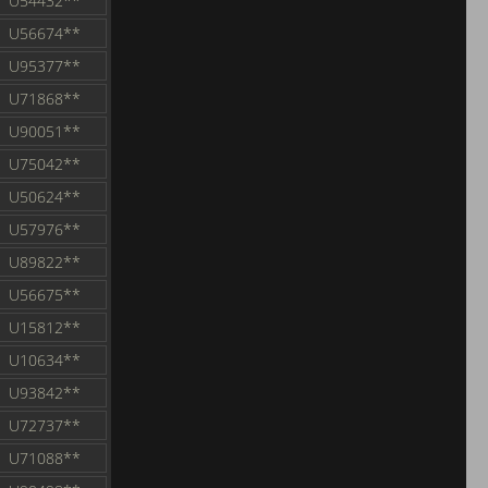
U54432**
U56674**
U95377**
U71868**
U90051**
U75042**
U50624**
U57976**
U89822**
U56675**
U15812**
U10634**
U93842**
U72737**
U71088**