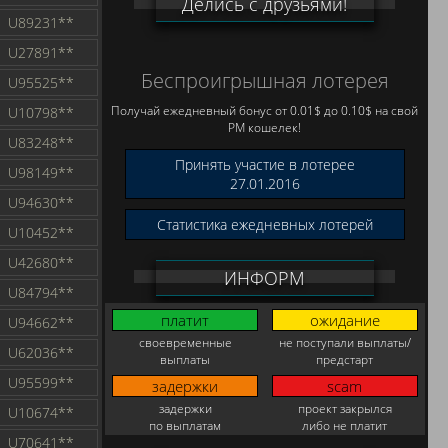
Делись с друзьями!
U89231**
U27891**
Беспроигрышная лотерея
U95525**
Получай ежедневный бонус от 0.01$ до 0.10$ на свой
U10798**
PM кошелек!
U83248**
Принять участие в лотерее
U98149**
27.01.2016
U94630**
Статистика ежедневных лотерей
U10452**
U42680**
ИНФОРМ
U84794**
платит
ожидание
U94662**
своевременные
не поступали выплаты/
U62036**
выплаты
предстарт
U95599**
задержки
scam
задержки
проект закрылся
U10674**
по выплатам
либо не платит
U70641**