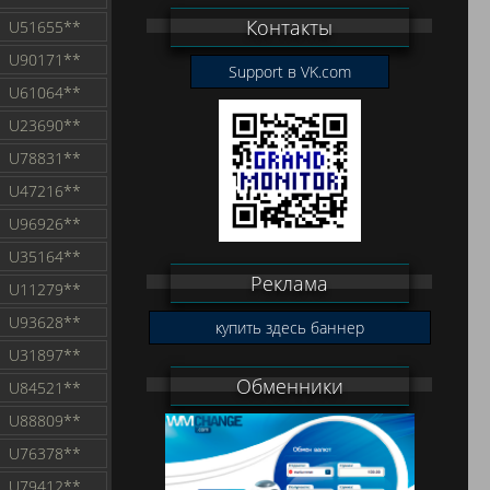
Контакты
U51655**
U90171**
Support в VK.com
U61064**
U23690**
U78831**
U47216**
U96926**
U35164**
Реклама
U11279**
U93628**
купить здесь баннер
U31897**
Обменники
U84521**
U88809**
U76378**
U79412**