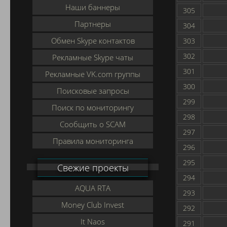
Наши баннеры
305
Партнеры
304
Обмен Skype контактов
303
302
Рекламные Skype чаты
301
Рекламные VK.com группы
300
Поисковые запросы
299
Поиск по мониторингу
298
Сообщить о SCAM
297
Правила мониторинга
296
295
Свежие проекты
294
AQUA RTA
293
Money Club Invest
292
It Naos
291