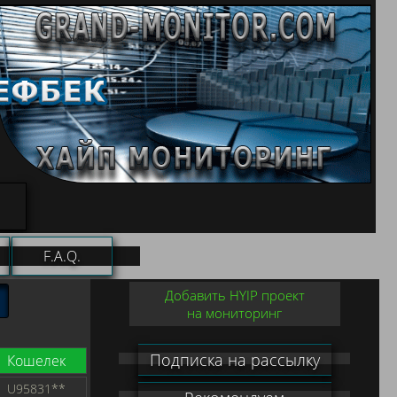
F.A.Q.
Добавить HYIP проект
на мониторинг
Подписка на рассылку
Кошелек
U95831**