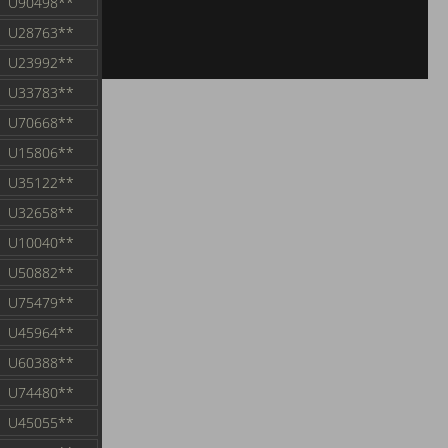
U90498**
U28763**
U23992**
U33783**
U70668**
U15806**
U35122**
U32658**
U10040**
U50882**
U75479**
U45964**
U60388**
U74480**
U45055**