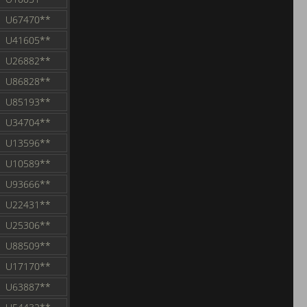
U67470**
U41605**
U26882**
U86828**
U85193**
U34704**
U13596**
U10589**
U93666**
U22431**
U25306**
U88509**
U17170**
U63887**