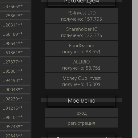
Рекомендуем
U87666**
FS-Invest LTD
U25364**
получено: 157.79$
U20311**
Shareholder IC
U68189**
получено: 122.37$
U98644**
FondGarant
получено: 88.65$
U61361**
ALLIBIO
U27877**
получено: 58.75$
U95801**
Money Club Invest
U94498**
получено: 45.00$
U90048**
U98239**
Мое меню
U91215**
вход
U98101**
регистрация
U95243**
U22843**