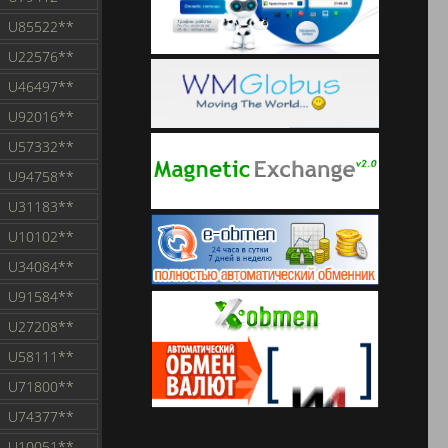
U85522**
U22576**
U46497**
U92016**
U57332**
U94758**
U31183**
U10102**
U34084**
U91584**
U27208**
U58111**
U71800**
U74377**
U10051**