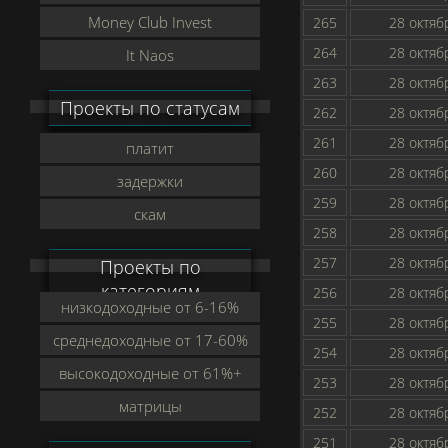
Money Club Invest
265
28 октяб
264
28 октяб
It Naos
263
28 октяб
Проекты по статусам
262
28 октяб
261
28 октяб
платит
260
28 октяб
задержки
259
28 октяб
скам
258
28 октяб
257
28 октяб
Проекты по
категориям
256
28 октяб
низкодоходные от 6-16%
255
28 октяб
среднедоходные от 17-60%
254
28 октяб
высокодоходные от 61%+
253
28 октяб
матрицы
252
28 октяб
251
28 октяб