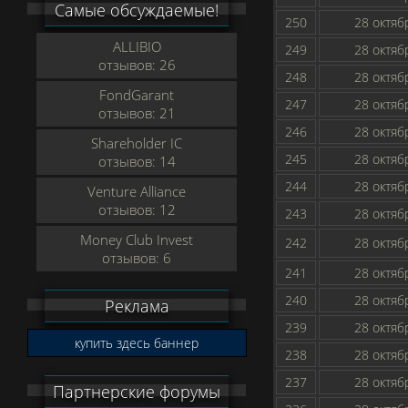
Самые обсуждаемые!
250
28 октяб
ALLIBIO
249
28 октяб
отзывов: 26
248
28 октяб
FondGarant
247
28 октяб
отзывов: 21
246
28 октяб
Shareholder IC
245
28 октяб
отзывов: 14
244
28 октяб
Venture Alliance
отзывов: 12
243
28 октяб
Money Club Invest
242
28 октяб
отзывов: 6
241
28 октяб
240
28 октяб
Реклама
239
28 октяб
купить здесь баннер
238
28 октяб
237
28 октяб
Партнерские форумы