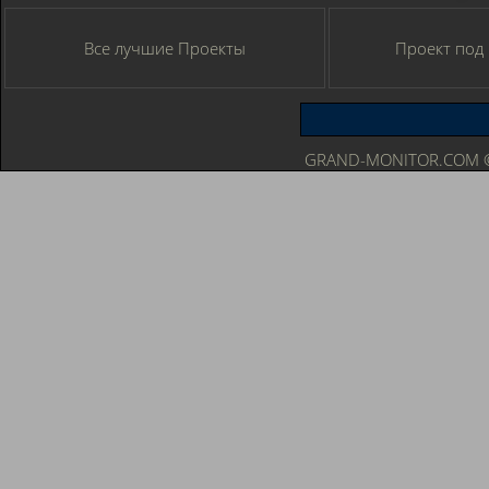
Все лучшие Проекты
Проект под
GRAND-MONITOR.COM © 2