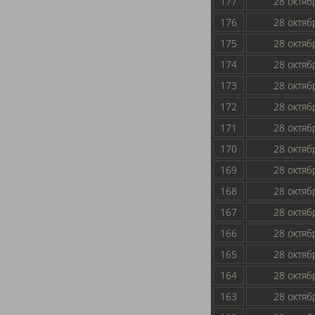
177
28 октяб
176
28 октяб
175
28 октяб
174
28 октяб
173
28 октяб
172
28 октяб
171
28 октяб
170
28 октяб
169
28 октяб
168
28 октяб
167
28 октяб
166
28 октяб
165
28 октяб
164
28 октяб
163
28 октяб