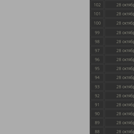
102
28 октяб
101
28 октяб
100
28 октяб
99
28 октяб
98
28 октяб
97
28 октяб
96
28 октяб
95
28 октяб
94
28 октяб
93
28 октяб
92
28 октяб
91
28 октяб
90
28 октяб
89
28 октяб
88
28 октяб