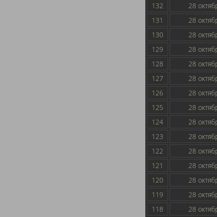
132
28 октяб
131
28 октяб
130
28 октяб
129
28 октяб
128
28 октяб
127
28 октяб
126
28 октяб
125
28 октяб
124
28 октяб
123
28 октяб
122
28 октяб
121
28 октяб
120
28 октяб
119
28 октяб
118
28 октяб