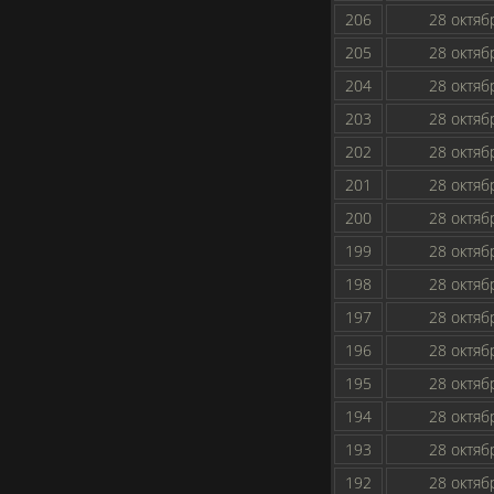
206
28 октяб
205
28 октяб
204
28 октяб
203
28 октяб
202
28 октяб
201
28 октяб
200
28 октяб
199
28 октяб
198
28 октяб
197
28 октяб
196
28 октяб
195
28 октяб
194
28 октяб
193
28 октяб
192
28 октяб