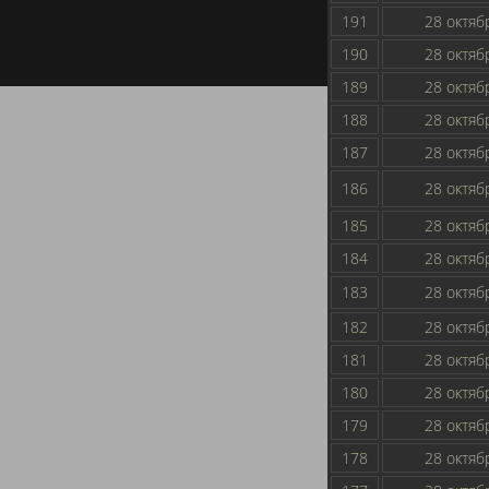
191
28 октяб
190
28 октяб
189
28 октяб
188
28 октяб
187
28 октяб
186
28 октяб
185
28 октяб
184
28 октяб
183
28 октяб
182
28 октяб
181
28 октяб
180
28 октяб
179
28 октяб
178
28 октяб