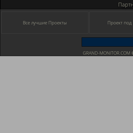
Парт
Все лучшие Проекты
Проект под
GRAND-MONITOR.COM © 2