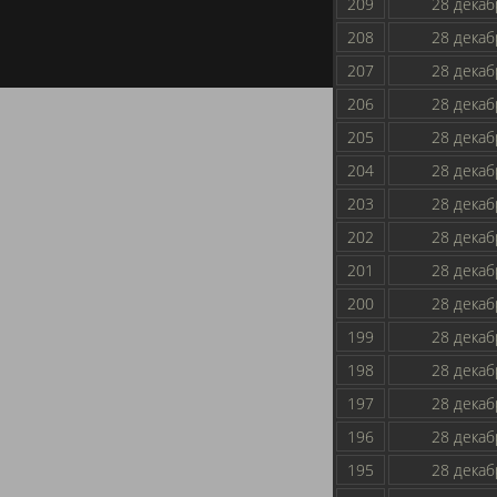
209
28 декаб
208
28 декаб
207
28 декаб
206
28 декаб
205
28 декаб
204
28 декаб
203
28 декаб
202
28 декаб
201
28 декаб
200
28 декаб
199
28 декаб
198
28 декаб
197
28 декаб
196
28 декаб
195
28 декаб