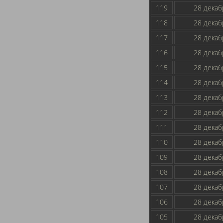
119
28 декаб
118
28 декаб
117
28 декаб
116
28 декаб
115
28 декаб
114
28 декаб
113
28 декаб
112
28 декаб
111
28 декаб
110
28 декаб
109
28 декаб
108
28 декаб
107
28 декаб
106
28 декаб
105
28 декаб