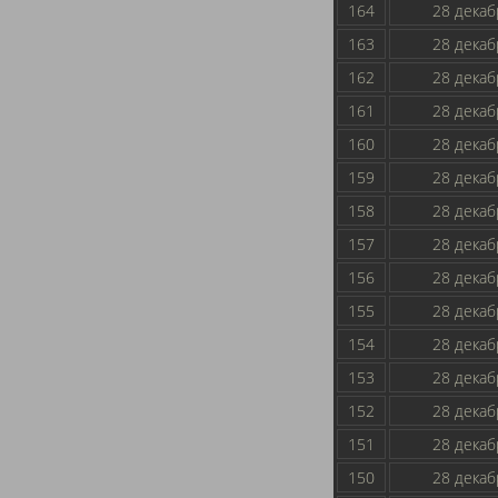
164
28 декаб
163
28 декаб
162
28 декаб
161
28 декаб
160
28 декаб
159
28 декаб
158
28 декаб
157
28 декаб
156
28 декаб
155
28 декаб
154
28 декаб
153
28 декаб
152
28 декаб
151
28 декаб
150
28 декаб