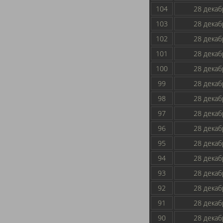
104
28 декаб
103
28 декаб
102
28 декаб
101
28 декаб
100
28 декаб
99
28 декаб
98
28 декаб
97
28 декаб
96
28 декаб
95
28 декаб
94
28 декаб
93
28 декаб
92
28 декаб
91
28 декаб
90
28 декаб