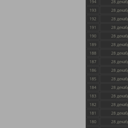
194
28 декаб
193
28 декаб
192
28 декаб
191
28 декаб
190
28 декаб
189
28 декаб
188
28 декаб
187
28 декаб
186
28 декаб
185
28 декаб
184
28 декаб
183
28 декаб
182
28 декаб
181
28 декаб
180
28 декаб