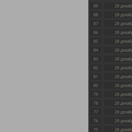
89
28 декаб
88
28 декаб
87
28 декаб
86
28 декаб
85
28 декаб
84
28 декаб
83
28 декаб
82
28 декаб
81
28 декаб
80
28 декаб
79
28 декаб
78
28 декаб
77
28 декаб
76
28 декаб
75
28 декаб