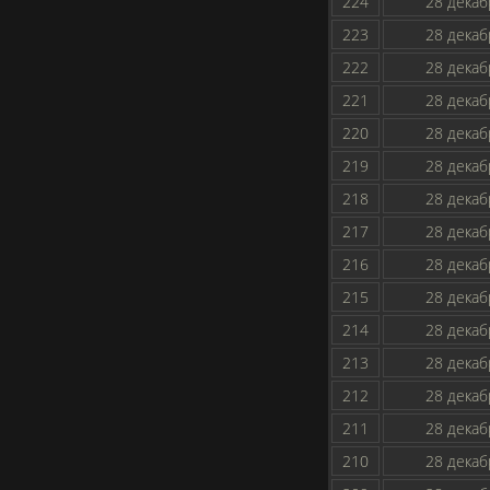
224
28 декаб
223
28 декаб
222
28 декаб
221
28 декаб
220
28 декаб
219
28 декаб
218
28 декаб
217
28 декаб
216
28 декаб
215
28 декаб
214
28 декаб
213
28 декаб
212
28 декаб
211
28 декаб
210
28 декаб