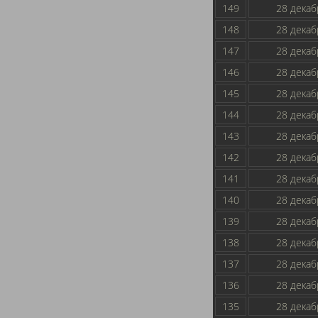
149
28 декаб
148
28 декаб
147
28 декаб
146
28 декаб
145
28 декаб
144
28 декаб
143
28 декаб
142
28 декаб
141
28 декаб
140
28 декаб
139
28 декаб
138
28 декаб
137
28 декаб
136
28 декаб
135
28 декаб