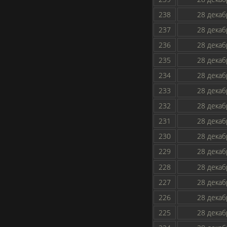
238
28 декаб
237
28 декаб
236
28 декаб
235
28 декаб
234
28 декаб
233
28 декаб
232
28 декаб
231
28 декаб
230
28 декаб
229
28 декаб
228
28 декаб
227
28 декаб
226
28 декаб
225
28 декаб