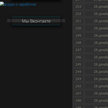
253
28 декаб
252
28 декаб
Мы Вконтакте
251
28 декаб
250
28 декаб
249
28 декаб
248
28 декаб
247
28 декаб
246
28 декаб
245
28 декаб
244
28 декаб
243
28 декаб
242
28 декаб
241
28 декаб
240
28 декаб
239
28 декаб