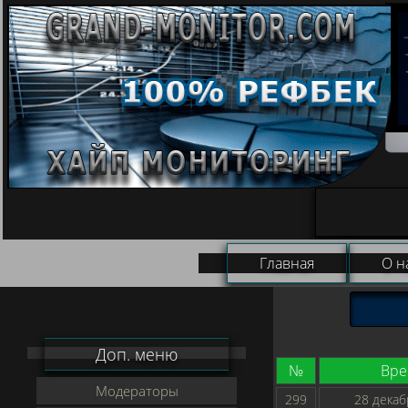
Главная
О н
Доп. меню
№
Вре
Модераторы
299
28 декаб