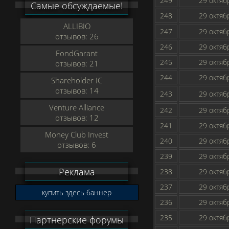
249
29 октяб
Самые обсуждаемые!
248
29 октяб
ALLIBIO
247
29 октяб
отзывов: 26
246
29 октяб
FondGarant
245
29 октяб
отзывов: 21
244
29 октяб
Shareholder IC
отзывов: 14
243
29 октяб
Venture Alliance
242
29 октяб
отзывов: 12
241
29 октяб
Money Club Invest
240
29 октяб
отзывов: 6
239
29 октяб
Реклама
238
29 октяб
237
29 октяб
купить здесь баннер
236
29 октяб
235
29 октяб
Партнерские форумы