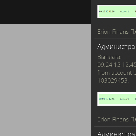
Erion Finans П
Администра
Выплата:
09.24.15 12:4
from account 
103029453.
Erion Finans П
Администра