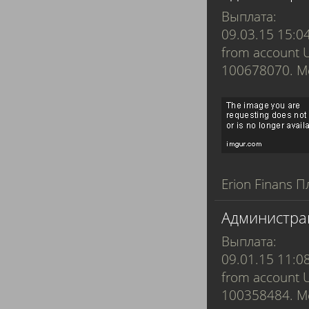
Выплата:
09.03.15 15:0
from account 
100678070. 
Erion Finans П
Администра
Выплата:
09.01.15 11:0
from account 
100358484. 