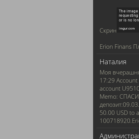
Скрин
Erion Finans П
Наталия
Моя вчерашня
17:29 Account
account U9510
Memo: СПАСИБ
депозит:09.03.
50.00 USD to 
100718920.Erio
Администра