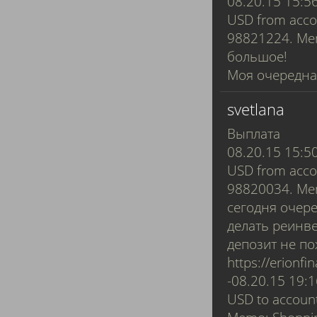
08.20.15 15:56
USD from acco
98821224. M
большое!
Моя очередная
svetlana
Выплата
08.20.15 15:50
USD from acco
98820034. Me
сегодня очере
делать реинве
депозит не по
https://erionf
-08.20.15 19:1
USD to accoun