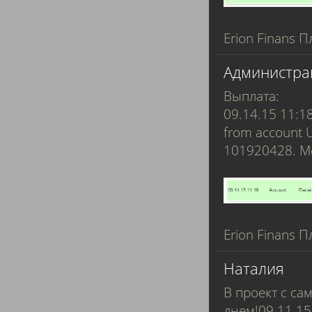
Erion Finans П
Администра
Выплата:
09.14.15 11:1
from account 
101920428. 
Erion Finans П
Наталия
В проект с са
днем!09.11.15