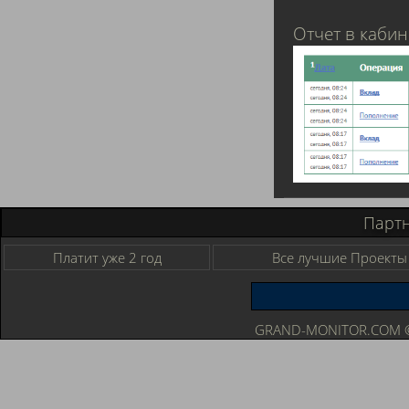
Отчет в кабин
Парт
Платит уже 2 год
Все лучшие Проекты
GRAND-MONITOR.COM © 2