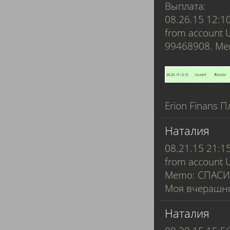
Выплата:
08.26.15 12:1
from account 
99468908. M
Erion Finans П
Наталия
08.21.15 21:1
from account 
Memo: СПАСИ
Моя вчерашня
Наталия