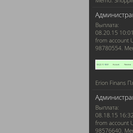
Memo: Shopping
Администра
Выплата:
08.20.15 10:0
from account 
98780554. M
Erion Finans П
Администра
Выплата:
08.18.15 16:3
from account 
98576640. M