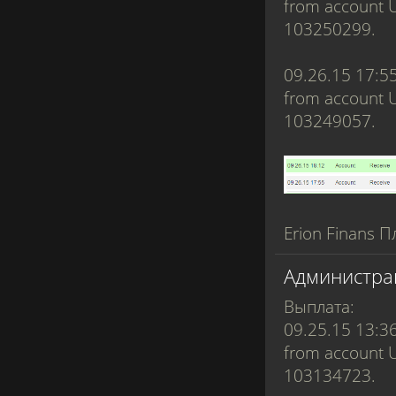
from account 
103250299.
09.26.15 17:5
from account 
103249057.
Erion Finans П
Администра
Выплата:
09.25.15 13:3
from account 
103134723.