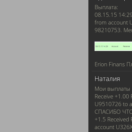
Выплата:
08.15.15 14:2
from account 
98210753. M
Erion Finans П
Наталия
Мои выплаты з
Receive +1.00
U9510726 to a
СПАСИБО ЧТО 
+1.5 Received
account U326