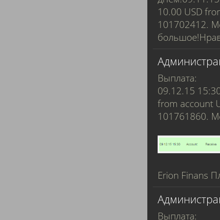
10.00 USD fro
101702412. 
большое!Нрав
Администра
Выплата:
09.12.15 15:3
from account 
101761860. 
Erion Finans П
Администра
Выплата: