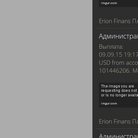
Erion Finans П
Администра
Выплата:
09.09.15 19:1
USD from acco
101446206. 
Erion Finans П
Администра