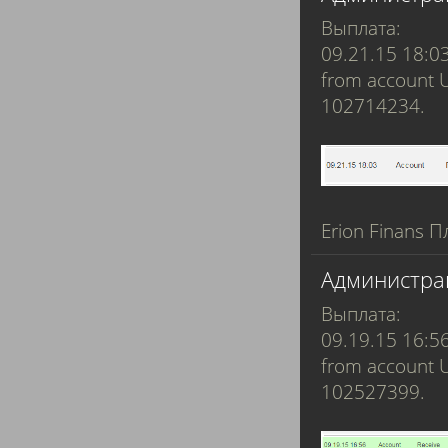
Выплата:
09.21.15 18:0
from account 
102714234.
Erion Finans П
Администра
Выплата:
09.19.15 16:5
from account 
102527399.