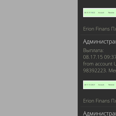
Erion Finans П
Администра
Выплата:
08.17.15 09:3
from account 
98392223. M
Erion Finans П
Администра