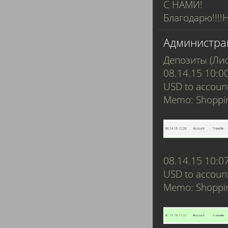
С НАМИ!
Благодарю!!!!
Администра
Депозиты (Лис
08.14.15 10:0
USD to accoun
Memo: Shoppin
08.14.15 10:0
USD to accoun
Memo: Shoppin