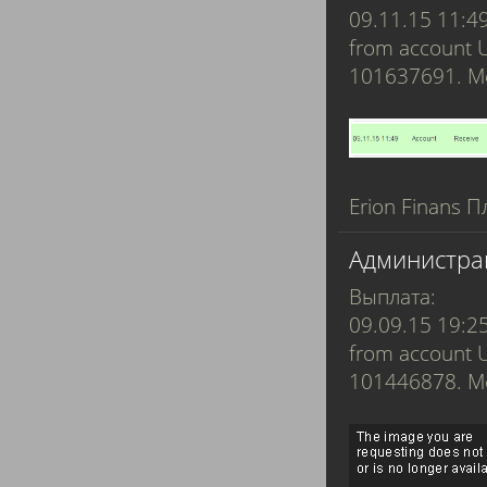
09.11.15 11:4
from account 
101637691. 
Erion Finans П
Администра
Выплата:
09.09.15 19:2
from account 
101446878. Me