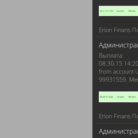
Erion Finans П
Администра
Выплата:
08.30.15 14:2
from account 
99931559. M
Erion Finans П
Администра