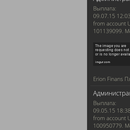
Выплата:
09.07.15 12:0
from account 
101139099. 
Erion Finans П
Администра
Выплата:
09.05.15 18:3
from account 
100950779. 