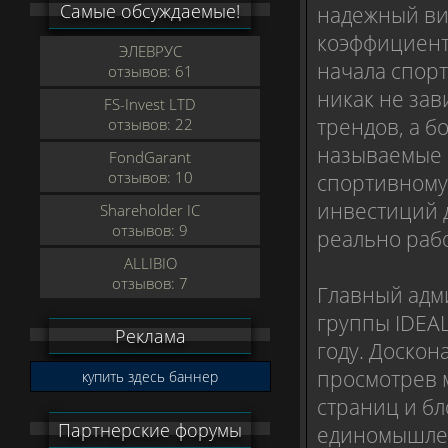
Самые обсуждаемые!
надежный вид
коэффициентам
ЭЛЕВРУС
начала спор
отзывов: 61
никак не зав
FS-Invest LTD
трендов, а б
отзывов: 22
называемые 
FondGarant
отзывов: 10
спортивному 
инвестиций 
Shareholder IC
отзывов: 9
реально раб
ALLIBIO
отзывов: 7
Главный адм
группы IDEAL
Реклама
году. Доскон
просмотрев 
купить здесь баннер
страниц и бл
Партнерские форумы
единомышлен